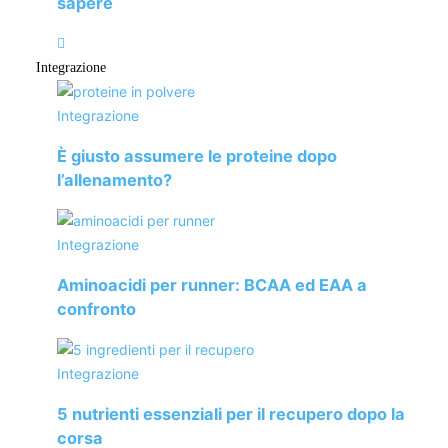
sapere
preso il sole, la pelle può apparire irritata e arrossata; in
questo caso si possono applicare dei prodotti
decongestionanti che rinfrescano, leniscono la cute,
Integrazione
donano idratazione intensa e prolungano l’abbronzatura.
Integrazione
Segni dei vestiti
È giusto assumere le proteine dopo
Capita spesso di avere un
livello diverso di abbronzatura
l’allenamento?
tra le parti di pelle scoperte ed esposte al sole e quelle
coperte dai vestiti
. Finché si tratta del segno del costume
Integrazione
ci si abitua, ma se vi è la forma di una maglietta o dei
pantaloncini, come capita ai corridori, può risultare
Aminoacidi per runner: BCAA ed EAA a
confronto
fastidioso.
Per ovviare il problema si potrebbe ricorrere a un
prodotto
Integrazione
autoabbronzante per uniformare l’abbronzatura
senza
macchie. Se si utilizza una lozione di qualità, essa, renderà
5 nutrienti essenziali per il recupero dopo la
corsa
più luminosa la pelle donando un effetto assolutamente