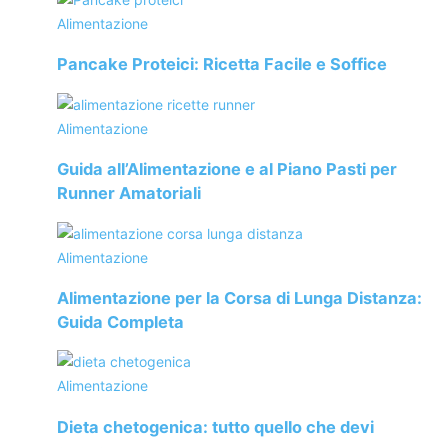
il sole può danneggiarla.
Alimentazione
Il primo consiglio è quello di in
dossare un cappellino con
Pancake Proteici: Ricetta Facile e Soffice
visiera e di proteggere la cute con una crema con SPF
alta
. In base al tipo di pelle che si possiede è possibile
Alimentazione
scegliere la texture più indicata, in commercio ne esistono
di tantissime tipologie: olii, gel, spray.
Guida all’Alimentazione e al Piano Pasti per
Runner Amatoriali
La protezione deve essere applicata su tutto il corpo,
soprattutto sulle parti scoperte, senza dimenticare le zone
Alimentazione
come collo, mani e nuca.
Alimentazione per la Corsa di Lunga Distanza:
Guida Completa
Per proteggere al massimo la pelle è importante
prepararla al sole e coccolarla dopo l’esposizione
. A tal
proposito si possono assumere degli integratori alimentari
Alimentazione
specifici, ricchi di antiossidanti e carotenoidi, per ottenere
un’abbronzatura intensa e uniforme. Invece, dopo avere
Dieta chetogenica: tutto quello che devi