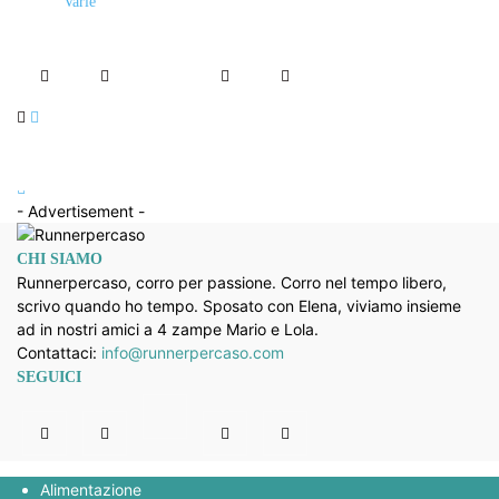
Varie
Come prevenire infortuni nella corsa: Guida e
Routine 15′
Correre dopo i 50 anni: la verità sulla strada da
percorrere
- Advertisement -
CHI SIAMO
Runnerpercaso, corro per passione. Corro nel tempo libero,
scrivo quando ho tempo. Sposato con Elena, viviamo insieme
ad in nostri amici a 4 zampe Mario e Lola.
Contattaci:
info@runnerpercaso.com
SEGUICI
Alimentazione