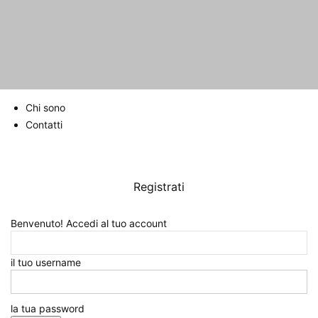
Chi sono
Contatti
Home
Salute
Cura del corpo
Pelle e corsa: come proteggersi dai
raggi solari
Registrati
Pelle e corsa: come proteggersi
dai raggi solari
Benvenuto! Accedi al tuo account
1604
il tuo username
la tua password