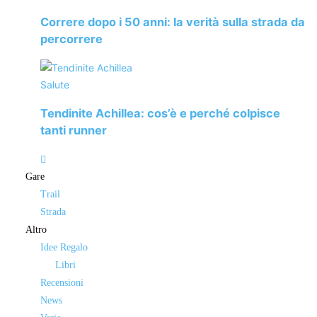
Applicare i prodotti dopo una doccia o un bagno caldo per
Correre dopo i 50 anni: la verità sulla strada da
farli assorbire bene. Massaggiare il corpo con olio di
percorrere
mandorle dolci o burro di karité aiuta anche a distendere i
muscoli dopo l’allenamento contribuendo al rilassamento.
Salute
Tendinite Achillea: cos’è e perché colpisce
tanti runner
Gare
Trail
Strada
Articolo precedente
L’importanza del magnesio per i runner
Altro
Articolo successivo
L’alimentazione dei runners quando l’attività
fisica si riduce
Idee Regalo
Libri
ARTICOLI CORRELATI
ALTRO DALL'AUTORE
Recensioni
News