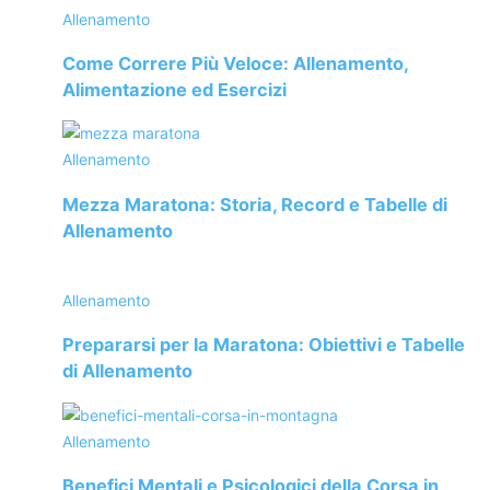
Allenamento
di Firenze.
Come Correre Più Veloce: Allenamento,
Percorso
Alimentazione ed Esercizi
Il percorso della
100 km del Passatore
è unico e
affascinante, che attraversa l’Appennino Tosco-Romagnolo
Allenamento
tra Firenze e Faenza. Ecco una descrizione generale del
Mezza Maratona: Storia, Record e Tabelle di
percorso:
Allenamento
Partenza: La gara inizia a Firenze, di solito al pomeriggio,
quest’anno la partenza è davanti alla Basilica Santa Maria
Allenamento
del Fiore in Piazza Duomo. Da lì, i partecipanti si dirigono
Prepararsi per la Maratona: Obiettivi e Tabelle
verso il percorso collinare dell’Appennino. Il percorso è
di Allenamento
caratterizzato da notevoli dislivelli e raggiunge il punto più
alto al
passo della Colla di Casaglia
a 913 metri.
Allenamento
Primi chilometri: I primi chilometri portano i corridori fuori
Benefici Mentali e Psicologici della Corsa in