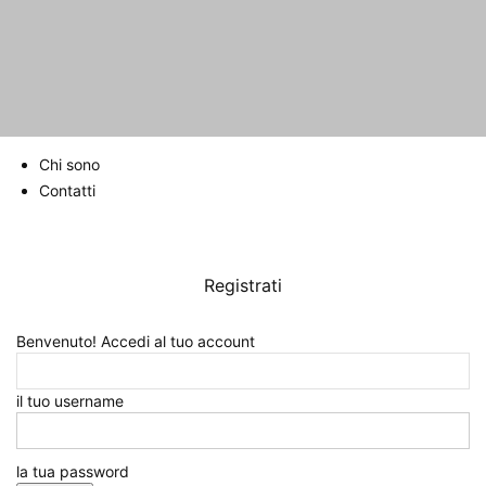
Chi sono
Contatti
Home
Varie
100 km del Passatore
100 km del Passatore
Registrati
1433
Benvenuto! Accedi al tuo account
il tuo username
la tua password