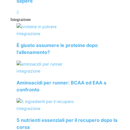
sapere
tragitto.
La 100 km del Passatore
è un’esperienza straordinaria per
Integrazione
gli appassionati di ultramaratona, offrendo una sfida unica
Integrazione
e l’opportunità di esplorare le bellezze naturali
dell’Appennino.
È giusto assumere le proteine dopo
l’allenamento?
I record della 100 km del Passatore
Integrazione
Aminoacidi per runner: BCAA ed EAA a
confronto
Ad oggi i record della
100 km del Passatore
sono i
seguenti:
Integrazione
Record maschile: Il record maschile della
100 km del
5 nutrienti essenziali per il recupero dopo la
Passatore
è detenuto da
Giorgio Calcaterra
, un famoso
corsa
ultramaratoneta italiano. Nel 2011, Calcaterra ha stabilito